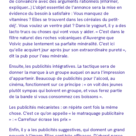
de convaincre avec des arguments rationnels (informer,
expliquer…) L’objet essentiel de l’annonce sera la mise en
évidence du besoin à satisfaire : Vous manquez de
vitamines ? Elles se trouvent dans les céréales du petit-
déj’. Vous voulez un ventre plat ? Dans le yogourt, il y a des
lacto trucs ou choses qui vont vous y aider. « C’est dans le
filtre naturel des roches volcaniques d’Auvergne que
Volvic puise lentement sa parfaite minéralité. C’est ici
qu’elle acquiert jour après jour son extraordinaire pureté »,
dit la pub pour l’eau minérale.
Ensuite, les publicités intégratives. La tactique sera de
donner la marque à un groupe auquel on aura l’impression
d’appartenir. Beaucoup de publicités pour l’alcool, au
cinéma, fonctionnent sur ce principe : « on voit des jeunes
plutôt sympas qui boivent en groupe, et vous ferez partie
de la bande si vous consommez ces boissons ».
Les publicités mécanistes : on répète cent fois la même
chose. C’est ce qu’on appelle « le matraquage publicitaire
» : « Carrefour écrase les prix »
Enfin, il y a les publicités suggestives, qui donnent un grand
pouvoir à l’image. Elles sont très efficaces. D’abord parce