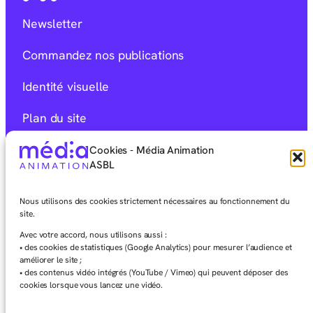
Newsletter
Commandez nos publications
Identité visuelle
Plan du site
Mentions Légales
Cookies - Média Animation
ASBL
Déclaration d’accessibilité
Nous utilisons des cookies strictement nécessaires au fonctionnement du
Charte éditoriale
site.
Avec votre accord, nous utilisons aussi :
• des cookies de statistiques (Google Analytics) pour mesurer l’audience et
améliorer le site ;
• des contenus vidéo intégrés (YouTube / Vimeo) qui peuvent déposer des
cookies lorsque vous lancez une vidéo.
Facebook
Instagram
LinkedIn
Vimeo
Youtube
Mixcloud