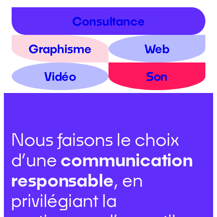
Consultance
Graphisme
Web
Vidéo
Son
Nous faisons le choix
d’une
communication
responsable
, en
privilégiant la