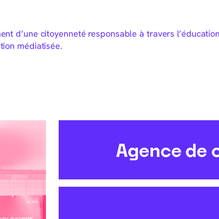
nt d’une citoyenneté responsable à travers l’éducation 
tion médiatisée.
Agence de 