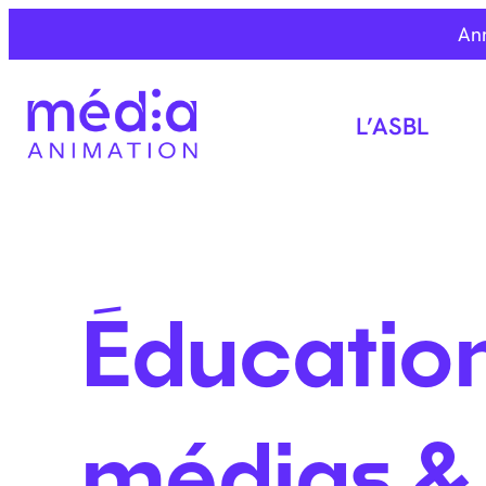
An
L’ASBL
Éducatio
médias &