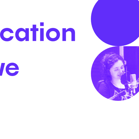
cation
ve