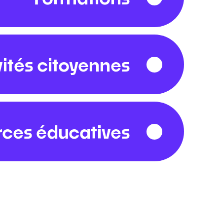
vités citoyennes
ces éducatives