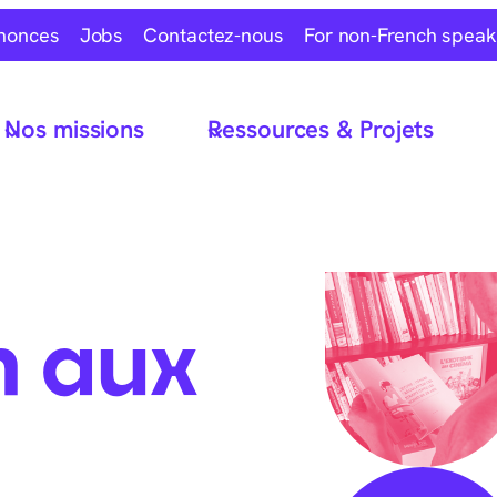
nonces
Jobs
Contactez-nous
For non-French speak
Nos missions
Ressources & Projets
n aux