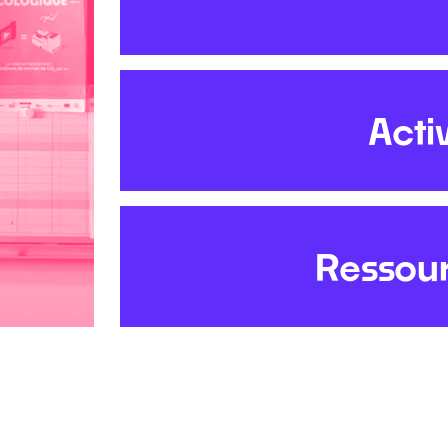
Acti
Ressour