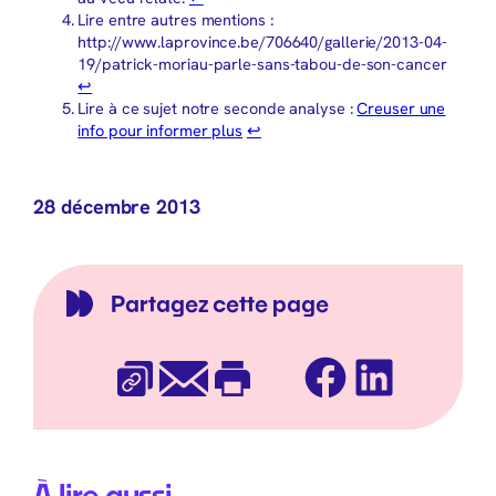
Lire entre autres mentions :
http://www.laprovince.be/706640/gallerie/2013-04-
19/patrick-moriau-parle-sans-tabou-de-son-cancer
↩︎
Lire à ce sujet notre seconde analyse :
Creuser une
info pour informer plus
↩︎
28 décembre 2013
Partagez cette page
Facebook
LinkedIn
Copier l’URL
E-mail
Imprimer
À lire aussi…