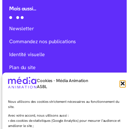
Mais aussi…
Newsletter
Commandez nos publications
Identité visuelle
Plan du site
Mentions Légales
Cookies - Média Animation
ASBL
Déclaration d’accessibilité
Nous utilisons des cookies strictement nécessaires au fonctionnement du
Charte éditoriale
site.
Avec votre accord, nous utilisons aussi :
• des cookies de statistiques (Google Analytics) pour mesurer l’audience et
améliorer le site ;