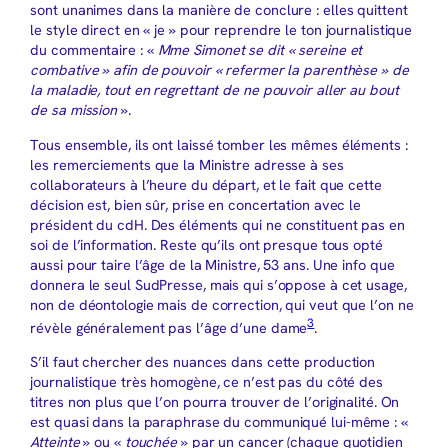
sont unanimes dans la manière de conclure : elles quittent
le style direct en « je » pour reprendre le ton journalistique
du commentaire : «
Mme Simonet se dit « sereine et
combative » afin de pouvoir « refermer la parenthèse » de
la maladie, tout en regrettant de ne pouvoir aller au bout
de sa mission
».
Tous ensemble, ils ont laissé tomber les mêmes éléments :
les remerciements que la Ministre adresse à ses
collaborateurs à l’heure du départ, et le fait que cette
décision est, bien sûr, prise en concertation avec le
président du cdH. Des éléments qui ne constituent pas en
soi de l’information. Reste qu’ils ont presque tous opté
aussi pour taire l’âge de la Ministre, 53 ans. Une info que
donnera le seul SudPresse, mais qui s’oppose à cet usage,
non de déontologie mais de correction, qui veut que l’on ne
3
révèle généralement pas l’âge d’une dame
.
S’il faut chercher des nuances dans cette production
journalistique très homogène, ce n’est pas du côté des
titres non plus que l’on pourra trouver de l’originalité. On
est quasi dans la paraphrase du communiqué lui-même : «
Atteinte
» ou «
touchée
» par un cancer (chaque quotidien