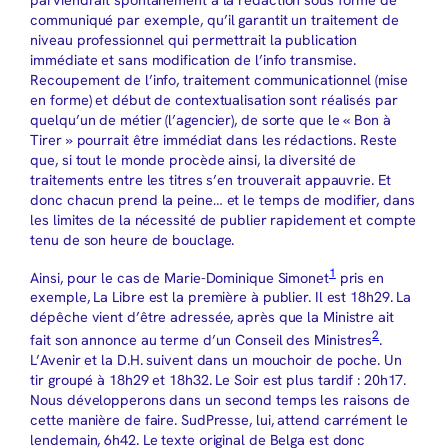
parviendrait spontanément à la rédaction sous forme de
communiqué par exemple, qu’il garantit un traitement de
niveau professionnel qui permettrait la publication
immédiate et sans modification de l’info transmise.
Recoupement de l’info, traitement communicationnel (mise
en forme) et début de contextualisation sont réalisés par
quelqu’un de métier (l’agencier), de sorte que le « Bon à
Tirer » pourrait être immédiat dans les rédactions. Reste
que, si tout le monde procède ainsi, la diversité de
traitements entre les titres s’en trouverait appauvrie. Et
donc chacun prend la peine… et le temps de modifier, dans
les limites de la nécessité de publier rapidement et compte
tenu de son heure de bouclage.
1
Ainsi, pour le cas de Marie-Dominique Simonet
pris en
exemple, La Libre est la première à publier. Il est 18h29. La
dépêche vient d’être adressée, après que la Ministre ait
2
fait son annonce au terme d’un Conseil des Ministres
.
L’Avenir et la D.H. suivent dans un mouchoir de poche. Un
tir groupé à 18h29 et 18h32. Le Soir est plus tardif : 20h17.
Nous développerons dans un second temps les raisons de
cette manière de faire. SudPresse, lui, attend carrément le
lendemain, 6h42. Le texte original de Belga est donc