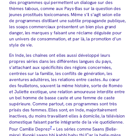
des programmes qui permettent un dialogue sur des
thèmes tabous, comme aux Pays-Bas sur la question des
jeunes prostitués toxicomanes. Même s’il s’agit selon elle
de programmes distillant une subtile propagande publique,
les soaps commerciaux présentent un bien plus grand
danger, les marques y faisant une réclame déguisée pour
un univers de consommation, et par là, la promotion d’un
style de vie.
En Inde, les chaînes ont elles aussi développé leurs
propres séries dans les différentes langues du pays,
s’attachant aux spécificités des régions concernées,
centrées sur la famille, les conflits de génération, les
aventures adultères, les relations entre castes. Au cœur
des feuilletons, souvent la même histoire, sorte de Roméo
et Juliette exotique, une relation amoureuse interdite entre
un bel homme de basse caste et une femme de caste
supérieure. Comme partout, ces programmes sont très
prisés des femmes. Elles sont, en Inde, majoritairement
inactives, du moins travaillent-elles à domicile, la télévision
domestique faisant partie intégrante de la vie quotidienne.
7
Pour Camille Deprez
« Les séries comme Saans (Belle-
mère), Kyonki saans bhi kabhi bahu thi (Car la belle-mère