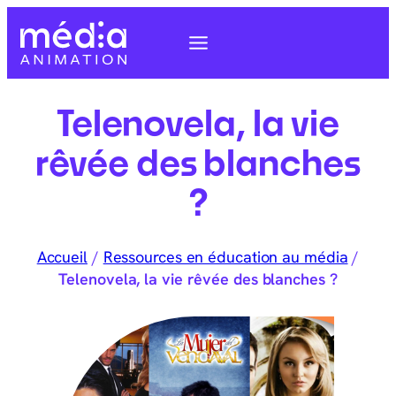
Telenovela, la vie
rêvée des blanches
?
Accueil
/
Ressources en éducation au média
/
Telenovela, la vie rêvée des blanches ?