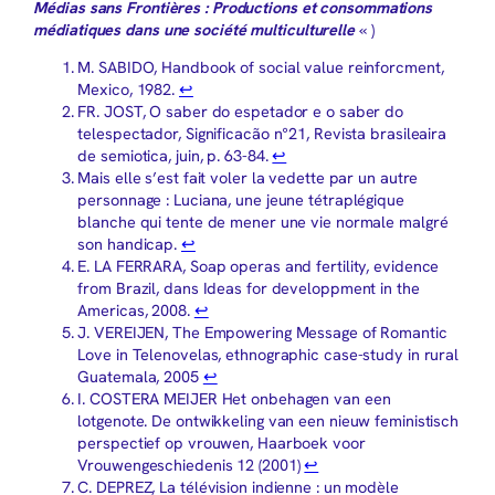
Médias sans Frontières : Productions et consommations
médiatiques dans une société multiculturelle
« )
M. SABIDO, Handbook of social value reinforcment,
Mexico, 1982.
↩︎
FR. JOST, O saber do espetador e o saber do
telespectador, Significacão n°21, Revista brasileaira
de semiotica, juin, p. 63-84.
↩︎
Mais elle s’est fait voler la vedette par un autre
personnage : Luciana, une jeune tétraplégique
blanche qui tente de mener une vie normale malgré
son handicap.
↩︎
E. LA FERRARA, Soap operas and fertility, evidence
from Brazil, dans Ideas for developpment in the
Americas, 2008.
↩︎
J. VEREIJEN, The Empowering Message of Romantic
Love in Telenovelas, ethnographic case-study in rural
Guatemala, 2005
↩︎
I. COSTERA MEIJER Het onbehagen van een
lotgenote. De ontwikkeling van een nieuw feministisch
perspectief op vrouwen, Haarboek voor
Vrouwengeschiedenis 12 (2001)
↩︎
C. DEPREZ, La télévision indienne : un modèle