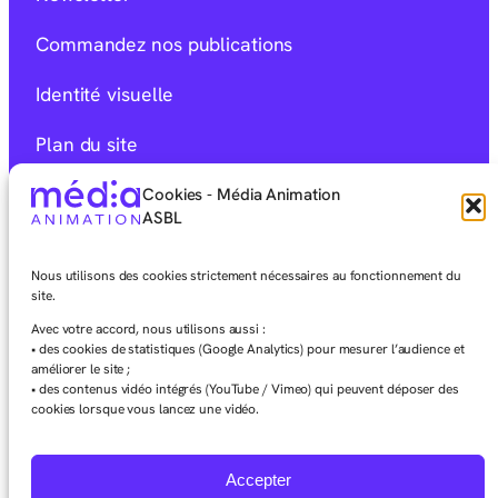
Commandez nos publications
Identité visuelle
Plan du site
Mentions Légales
Cookies - Média Animation
ASBL
Déclaration d’accessibilité
Nous utilisons des cookies strictement nécessaires au fonctionnement du
Charte éditoriale
site.
Avec votre accord, nous utilisons aussi :
• des cookies de statistiques (Google Analytics) pour mesurer l’audience et
améliorer le site ;
• des contenus vidéo intégrés (YouTube / Vimeo) qui peuvent déposer des
cookies lorsque vous lancez une vidéo.
Facebook
Instagram
LinkedIn
Vimeo
Youtube
Mixcloud
Accepter