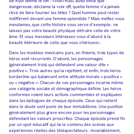
de Rubi donne le ton : «Voici Rubi, aussi belle que
dangereuse, déclame la voix-off, quelle femme n’a jamais
rêvé de faire tourner les têtes ? Quel homme peut rester
indifférent devant une femme splendide ? Mais méfiez-vous
mesdames, que cette histoire vous serve d’exemple : ne
laissez pas votre beauté physique détruire celle de votre
âme. Et vous messieurs intéressez-vous d’abord à la
beauté intérieure de celle que vous chérissez».
Dans les modèles mexicains purs, en théorie, trois types de
héros sont récurrents. D’abord, les personnages
(généralement trois) qui défendent une valeur dite «
positive ». Trois autres qui la rejettent, et enfin, trois héros
borderline qui balancent entre attitude morale « positive »
ou « négative ». Chacun de ces personnages incarne même
une catégorie sociale et démographique définie. Les héros
conformes voient leurs actions commentées et expliquées
dans les épilogues de chaque épisode. Ceux qui restent
dans le doute sont punis de leur immobilisme. Une punition
généralement plus grave encore pour les personnages
défendant les valeurs proscrites. Chaque épisode prend fin
par un spot éducatif qui lie le contenu des scènes aux
expériences réelles des téléspectateurs : invariablement,