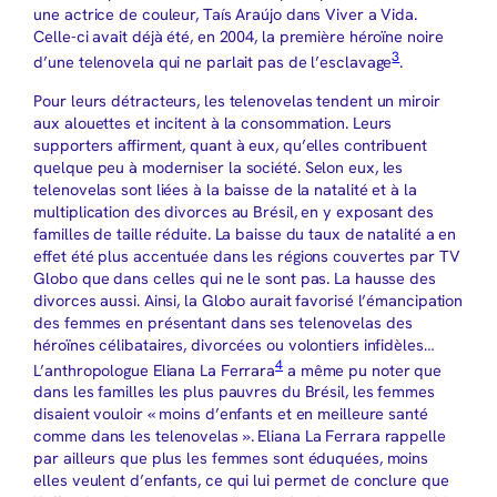
une actrice de couleur, Taís Araújo dans Viver a Vida.
Celle-ci avait déjà été, en 2004, la première héroïne noire
3
d’une telenovela qui ne parlait pas de l’esclavage
.
Pour leurs détracteurs, les telenovelas tendent un miroir
aux alouettes et incitent à la consommation. Leurs
supporters affirment, quant à eux, qu’elles contribuent
quelque peu à moderniser la société. Selon eux, les
telenovelas sont liées à la baisse de la natalité et à la
multiplication des divorces au Brésil, en y exposant des
familles de taille réduite. La baisse du taux de natalité a en
effet été plus accentuée dans les régions couvertes par TV
Globo que dans celles qui ne le sont pas. La hausse des
divorces aussi. Ainsi, la Globo aurait favorisé l’émancipation
des femmes en présentant dans ses telenovelas des
héroïnes célibataires, divorcées ou volontiers infidèles…
4
L’anthropologue Eliana La Ferrara
a même pu noter que
dans les familles les plus pauvres du Brésil, les femmes
disaient vouloir « moins d’enfants et en meilleure santé
comme dans les telenovelas ». Eliana La Ferrara rappelle
par ailleurs que plus les femmes sont éduquées, moins
elles veulent d’enfants, ce qui lui permet de conclure que