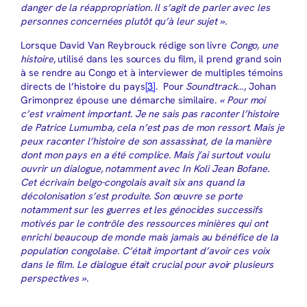
danger de la réappropriation. Il s’agit de parler avec les
personnes concernées plutôt qu’à leur sujet ».
Lorsque David Van Reybrouck rédige son livre
Congo, une
histoire
, utilisé dans les sources du film, il prend grand soin
à se rendre au Congo et à interviewer de multiples témoins
directs de l’histoire du pays
[3]
. Pour
Soundtrack
…, Johan
Grimonprez épouse une démarche similaire.
« Pour moi
c’est vraiment important. Je ne sais pas raconter l’histoire
de Patrice Lumumba, cela n’est pas de mon ressort. Mais je
peux raconter l’histoire de son assassinat, de la manière
dont mon pays en a été complice. Mais j’ai surtout voulu
ouvrir un dialogue, notamment avec In Koli Jean Bofane.
Cet écrivain belgo-congolais avait six ans quand la
décolonisation s’est produite. Son œuvre se porte
notamment sur les guerres et les génocides successifs
motivés par le contrôle des ressources minières qui ont
enrichi beaucoup de monde mais jamais au bénéfice de la
population congolaise. C’était important d’avoir ces voix
dans le film. Le dialogue était crucial pour avoir plusieurs
perspectives »
.