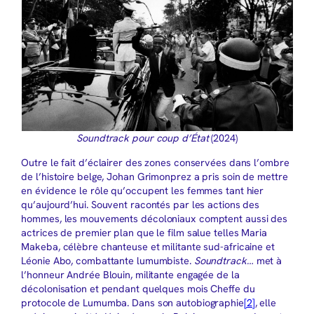
Soundtrack pour coup d’État
(2024)
Outre le fait d’éclairer des zones conservées dans l’ombre
de l’histoire belge, Johan Grimonprez a pris soin de mettre
en évidence le rôle qu’occupent les femmes tant hier
qu’aujourd’hui. Souvent racontés par les actions des
hommes, les mouvements décoloniaux comptent aussi des
actrices de premier plan que le film salue telles Maria
Makeba, célèbre chanteuse et militante sud-africaine et
Léonie Abo, combattante lumumbiste.
Soundtrack…
met à
l’honneur Andrée Blouin, militante engagée de la
décolonisation et pendant quelques mois Cheffe du
protocole de Lumumba. Dans son autobiographie
[2]
, elle