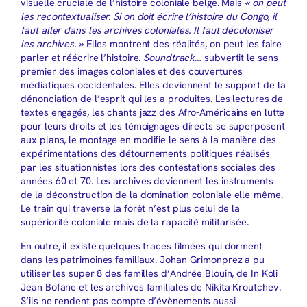
visuelle cruciale de l’histoire coloniale belge. Mais
« on peut
les recontextualiser. Si on doit écrire l’histoire du Congo, il
faut aller dans les archives coloniales. Il faut décoloniser
les archives. »
Elles montrent des réalités, on peut les faire
parler et réécrire l’histoire.
Soundtrack…
subvertit le sens
premier des images coloniales et des couvertures
médiatiques occidentales. Elles deviennent le support de la
dénonciation de l’esprit qui les a produites. Les lectures de
textes engagés, les chants jazz des Afro-Américains en lutte
pour leurs droits et les témoignages directs se superposent
aux plans, le montage en modifie le sens à la manière des
expérimentations des détournements politiques réalisés
par les situationnistes lors des contestations sociales des
années 60 et 70. Les archives deviennent les instruments
de la déconstruction de la domination coloniale elle-même.
Le train qui traverse la forêt n’est plus celui de la
supériorité coloniale mais de la rapacité militarisée.
En outre, il existe quelques traces filmées qui dorment
dans les patrimoines familiaux. Johan Grimonprez a pu
utiliser les super 8 des familles d’Andrée Blouin, de In Koli
Jean Bofane et les archives familiales de Nikita Kroutchev.
S’ils ne rendent pas compte d’évènements aussi