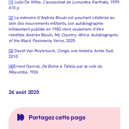
[1]
Ludo De Witte,
L’assassinat de Lumumba
. Karthala, 1999.
415 p
[2]
La mémoire d’Andrée Blouin est pourtant célébrée au
sein des mouvements militants, son autobiographie
initialement publiée en 1983 vient seulement d’être
rééditée. Andrée Blouin,
My Country, Africa: Autobiography
of the Black Pasionaria
, Verso, 2025
[3]
David Van Reybrouck,
Congo, une histoire
, Actes Sud,
2010
[4]
Ernest Genval,
De Boma à Tshela par la voie du
Mayumbe
, 1926
26 août 2025
Partagez cette page