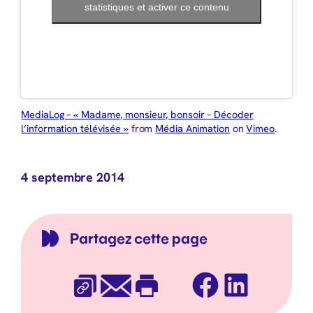
statistiques et activer ce contenu
MediaLog – « Madame, monsieur, bonsoir – Décoder
l’information télévisée »
from
Média Animation
on
Vimeo
.
4 septembre 2014
Partagez cette page
Facebook
LinkedIn
Copier l’URL
E-mail
Imprimer