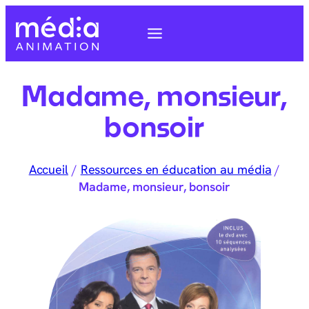
Madame, monsieur,
bonsoir
Accueil
/
Ressources en éducation au média
/
Madame, monsieur, bonsoir