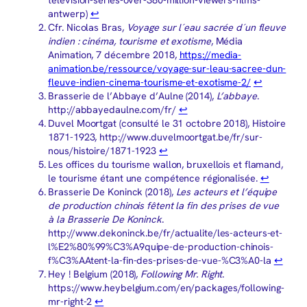
antwerp)
↩︎
Cfr. Nicolas Bras,
Voyage sur l´eau sacrée d´un fleuve
indien : cinéma, tourisme et exotisme
, Média
Animation, 7 décembre 2018,
https://media-
animation.be/ressource/voyage-sur-leau-sacree-dun-
fleuve-indien-cinema-tourisme-et-exotisme-2/
↩︎
Brasserie de l’Abbaye d’Aulne (2014),
L’abbaye
.
http://abbayedaulne.com/fr/
↩︎
Duvel Moortgat (consulté le 31 octobre 2018), Histoire
1871-1923, http://www.duvelmoortgat.be/fr/sur-
nous/histoire/1871-1923
↩︎
Les offices du tourisme wallon, bruxellois et flamand,
le tourisme étant une compétence régionalisée.
↩︎
Brasserie De Koninck (2018),
Les acteurs et l’équipe
de production chinois fêtent la fin des prises de vue
à la Brasserie De Koninck
.
http://www.dekoninck.be/fr/actualite/les-acteurs-et-
l%E2%80%99%C3%A9quipe-de-production-chinois-
f%C3%AAtent-la-fin-des-prises-de-vue-%C3%A0-la
↩︎
Hey ! Belgium (2018),
Following Mr. Right
.
https://www.heybelgium.com/en/packages/following-
mr-right-2
↩︎