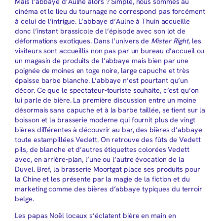
Mais l’abbaye d’Aulne alors ? Simple, nous sommes au
cinéma et le lieu du tournage ne correspond pas forcément
à celui de l’intrigue. L’abbaye d’Aulne à Thuin accueille
donc l’instant brassicole de l’épisode avec son lot de
déformations exotiques. Dans l’univers de
Mister Right
, les
visiteurs sont accueillis non pas par un bureau d’accueil ou
un magasin de produits de l’abbaye mais bien par une
poignée de moines en toge noire, large capuche et très
épaisse barbe blanche. L’abbaye n’est pourtant qu’un
décor. Ce que le spectateur-touriste souhaite, c’est qu’on
lui parle de bière. La première discussion entre un moine
désormais sans capuche et à la barbe taillée, se tient sur la
boisson et la brasserie moderne qui fournit plus de vingt
bières différentes à découvrir au bar, des bières d’abbaye
toute estampillées Vedett. On retrouve des fûts de Vedett
pils, de blanche et d’autres étiquettes colorées Vedett
avec, en arrière-plan, l’une ou l’autre évocation de la
Duvel. Bref, la brasserie Moortgat place ses produits pour
la Chine et les présente par la magie de la fiction et du
marketing comme des bières d’abbaye typiques du terroir
belge.
Les papas Noël locaux s’éclatent bière en main en