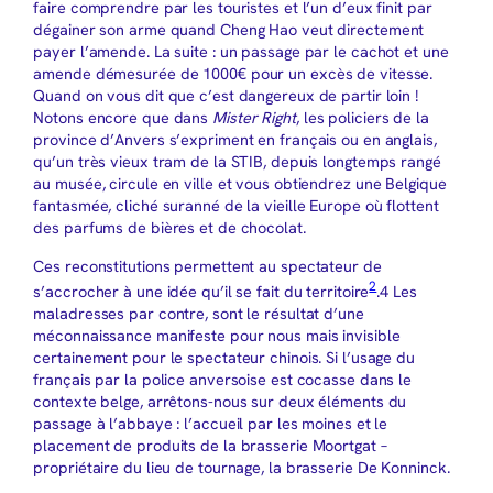
faire comprendre par les touristes et l’un d’eux finit par
dégainer son arme quand Cheng Hao veut directement
payer l’amende. La suite : un passage par le cachot et une
amende démesurée de 1000€ pour un excès de vitesse.
Quand on vous dit que c’est dangereux de partir loin !
Notons encore que dans
Mister Right
, les policiers de la
province d’Anvers s’expriment en français ou en anglais,
qu’un très vieux tram de la STIB, depuis longtemps rangé
au musée, circule en ville et vous obtiendrez une Belgique
fantasmée, cliché suranné de la vieille Europe où flottent
des parfums de bières et de chocolat.
Ces reconstitutions permettent au spectateur de
2
s’accrocher à une idée qu’il se fait du territoire
.4 Les
maladresses par contre, sont le résultat d’une
méconnaissance manifeste pour nous mais invisible
certainement pour le spectateur chinois. Si l’usage du
français par la police anversoise est cocasse dans le
contexte belge, arrêtons-nous sur deux éléments du
passage à l’abbaye : l’accueil par les moines et le
placement de produits de la brasserie Moortgat –
propriétaire du lieu de tournage, la brasserie De Konninck.