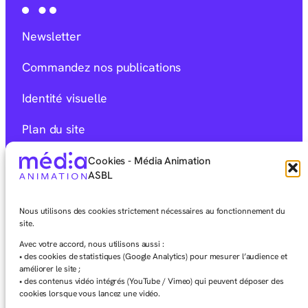
Newsletter
Commandez nos publications
Identité visuelle
Plan du site
Mentions Légales
Cookies - Média Animation
ASBL
Déclaration d’accessibilité
Nous utilisons des cookies strictement nécessaires au fonctionnement du
Charte éditoriale
site.
Avec votre accord, nous utilisons aussi :
• des cookies de statistiques (Google Analytics) pour mesurer l’audience et
améliorer le site ;
• des contenus vidéo intégrés (YouTube / Vimeo) qui peuvent déposer des
cookies lorsque vous lancez une vidéo.