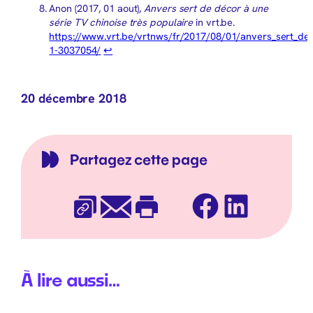
Anon (2017, 01 aout),
Anvers sert de décor à une
série TV chinoise très populaire
in vrt.be.
https://www.vrt.be/vrtnws/fr/2017/08/01/anvers_sert_de_
1-3037054/
↩︎
20 décembre 2018
Partagez cette page
Facebook
LinkedIn
Copier l’URL
E-mail
Imprimer
À lire aussi…