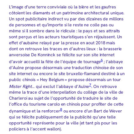
L’image d’une terre conviviale où la bière et les gaufres
côtoient les diamants et un patrimoine architectural unique.
Un spot publicitaire indirect vu par des dizaines de millions
de personnes et qu’importe si le reste ne colle pas ou
même si il sombre dans le ridicule : le pays et ses attraits
sont perçus et les acteurs touristiques s’en réjouissent. Un
effet d’aubaine relayé par la presse en aout 2018 mais
dont on retrouve les traces en d’autres lieux : la brasserie
anversoise De Konninck se félicite sur son site internet
6
d’avoir accueilli la fête de l’équipe de tournage
; l’abbaye
d’Aulne propose désormais une traduction chinoise de son
site internet ou encore le site bruxello-flamand destiné à un
public chinois « Hey Belgium » propose désormais un tour
7
Mister Right
… qui exclut l’abbaye d’Aulne
. On retrouve
même la trace d’une interpellation du collège de la ville de
Charleroi au sujet de l’opportunité de traduire le site de
l’office du tourisme carolo en chinois pour profiter de cette
8
dynamique et la renforcer
ou encore d’un Bart de Wever
qui se félicite publiquement de la publicité qu’une telle
opportunité représente pour la ville (et tant pis pour les
policiers à l’accent wallon).