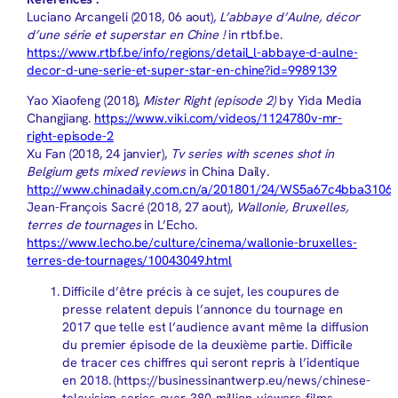
Luciano Arcangeli (2018, 06 aout),
L’abbaye d’Aulne, décor
d’une série et superstar en Chine !
in rtbf.be.
https://www.rtbf.be/info/regions/detail_l-abbaye-d-aulne-
decor-d-une-serie-et-super-star-en-chine?id=9989139
Yao Xiaofeng (2018),
Mister Right (episode 2)
by Yida Media
Changjiang.
https://www.viki.com/videos/1124780v-mr-
right-episode-2
Xu Fan (2018, 24 janvier),
Tv series with scenes shot in
Belgium gets mixed reviews
in China Daily.
http://www.chinadaily.com.cn/a/201801/24/WS5a67c4bba3106
Jean-François Sacré (2018, 27 aout),
Wallonie, Bruxelles,
terres de tournages
in L’Echo.
https://www.lecho.be/culture/cinema/wallonie-bruxelles-
terres-de-tournages/10043049.html
Difficile d’être précis à ce sujet, les coupures de
presse relatent depuis l’annonce du tournage en
2017 que telle est l’audience avant même la diffusion
du premier épisode de la deuxième partie. Difficile
de tracer ces chiffres qui seront repris à l’identique
en 2018. (https://businessinantwerp.eu/news/chinese-
television-series-over-380-million-viewers-films-