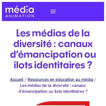
Les médias de la
diversité : canaux
d’émancipation ou
ilots identitaires ?
Accueil
/
Ressources en éducation au média
/
Les médias de la diversité : canaux
d’émancipation ou ilots identitaires ?