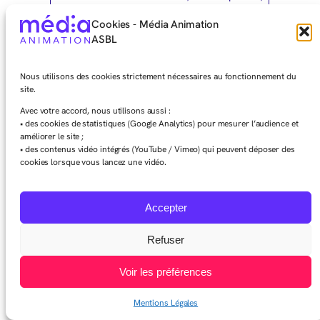
la réforme des polices, les marches
Cookies - Média Animation
blanches, …. Contrairement à la
ASBL
communauté marocaine, concernée par
l’affaire Loubna Benaïssa, la communauté
turque était dans sa grande majorité non
Nous utilisons des cookies strictement nécessaires au fonctionnement du
informée de ce sujet » explique Erdem
site.
Resne.
Avec votre accord, nous utilisons aussi :
• des cookies de statistiques (Google Analytics) pour mesurer l’audience et
Le produit
améliorer le site ;
• des contenus vidéo intégrés (YouTube / Vimeo) qui peuvent déposer des
Oscillant entre média associatif et média
cookies lorsque vous lancez une vidéo.
professionnel, Binfikir revendique sa
responsabilité sociale. Sans réelle
concurrence, le rythme mensuel permet
Accepter
aussi de prendre le temps de la réflexion,
de l’explication et de la recherche
d’exemples. Jouant à la fois un rôle
Refuser
d’information et un rôle pédagogique pour
faire comprendre les choses.
Voir les préférences
Pas vraiment alternatif, mais « spécial » : « La
Mentions Légales
communauté turque est spéciale. Un turc