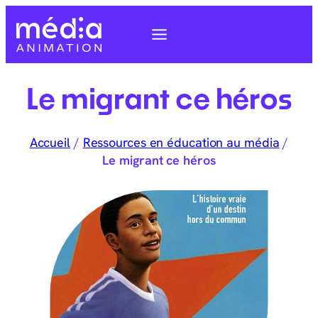
Le migrant ce héros
Accueil
/
Ressources en éducation au média
/
Le migrant ce héros