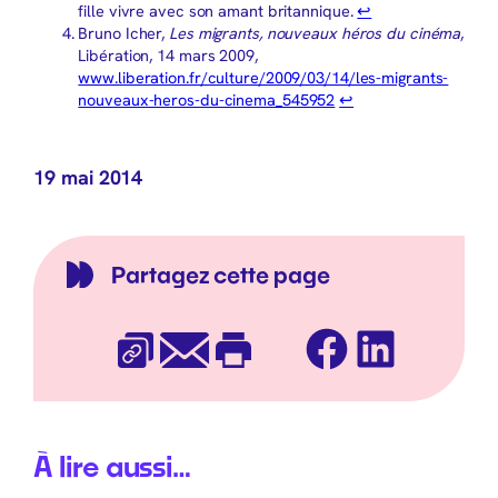
fille vivre avec son amant britannique.
↩︎
Bruno Icher,
Les migrants, nouveaux héros du cinéma
,
Libération, 14 mars 2009,
www.liberation.fr/culture/2009/03/14/les-migrants-
nouveaux-heros-du-cinema_545952
↩︎
19 mai 2014
Partagez cette page
Facebook
LinkedIn
Copier l’URL
E-mail
Imprimer
À lire aussi…