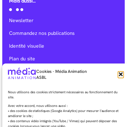
Mais aussi…
Newsletter
Commandez nos publications
Identité visuelle
Plan du site
Mentions Légales
Cookies - Média Animation
ASBL
Déclaration d’accessibilité
Nous utilisons des cookies strictement nécessaires au fonctionnement du
Charte éditoriale
site.
Avec votre accord, nous utilisons aussi :
• des cookies de statistiques (Google Analytics) pour mesurer l’audience et
améliorer le site ;
• des contenus vidéo intégrés (YouTube / Vimeo) qui peuvent déposer des
cookies lorsque vous lancez une vidéo.