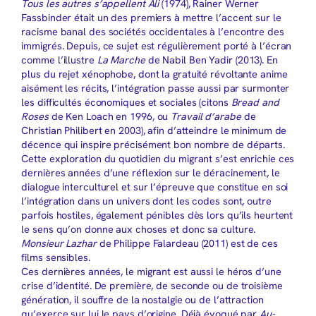
Tous les autres s’appellent Ali
(1974), Rainer Werner
Fassbinder était un des premiers à mettre l’accent sur le
racisme banal des sociétés occidentales à l’encontre des
immigrés. Depuis, ce sujet est régulièrement porté à l’écran
comme l’illustre
La Marche
de Nabil Ben Yadir (2013). En
plus du rejet xénophobe, dont la gratuité révoltante anime
aisément les récits, l’intégration passe aussi par surmonter
les difficultés économiques et sociales (citons
Bread and
Roses
de Ken Loach en 1996, ou
Travail d’arabe
de
Christian Philibert en 2003), afin d’atteindre le minimum de
décence qui inspire précisément bon nombre de départs.
Cette exploration du quotidien du migrant s’est enrichie ces
dernières années d’une réflexion sur le déracinement, le
dialogue interculturel et sur l’épreuve que constitue en soi
l’intégration dans un univers dont les codes sont, outre
parfois hostiles, également pénibles dès lors qu’ils heurtent
le sens qu’on donne aux choses et donc sa culture.
Monsieur Lazhar
de Philippe Falardeau (2011) est de ces
films sensibles.
Ces dernières années, le migrant est aussi le héros d’une
crise d’identité. De première, de seconde ou de troisième
génération, il souffre de la nostalgie ou de l’attraction
qu’exerce sur lui le pays d’origine. Déjà évoqué par
Au-