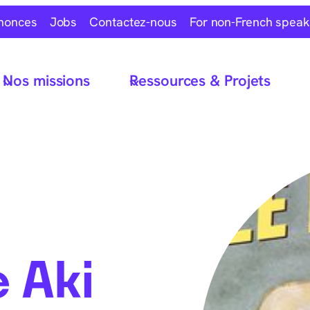
nonces
Jobs
Contactez-nous
For non-French speak
Nos missions
Ressources & Projets
e Aki