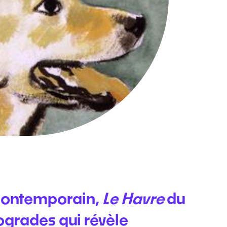
 contemporain,
Le Havre
du
ogrades qui révèle