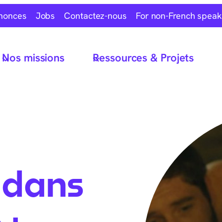
nonces
Jobs
Contactez-nous
For non-French speak
Nos missions
Ressources & Projets
 dans
 :