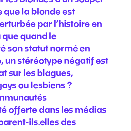
 que la blonde est
erturbée par l’histoire en
a que quand le
vé son statut normé en
 un stéréotype négatif est
 sur les blagues,
ays ou lesbiens ?
ommunautés
ité offerte dans les médias
arent-ils.elles des