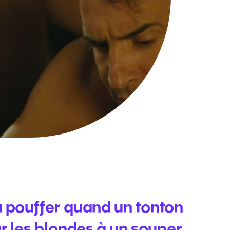
 pouffer quand un tonton
r les blondes à un souper