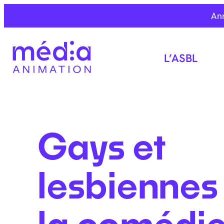
An
L’ASBL
Gays et
lesbiennes
la comédie