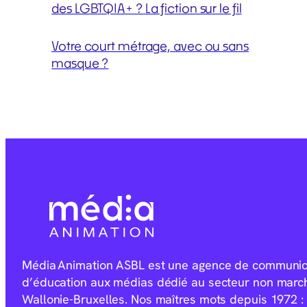
des LGBTQIA+ ? La fiction sur le fil
Votre court métrage, avec ou sans
masque ?
Média Animation ASBL est une agence de communica
d’éducation aux médias dédié au secteur non marc
Wallonie-Bruxelles. Nos maîtres mots depuis 1972 : 