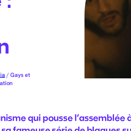
n
ia
/
Gays et
mation
anisme qui pousse l’assemblée à
 sa fameuse série de blagues su