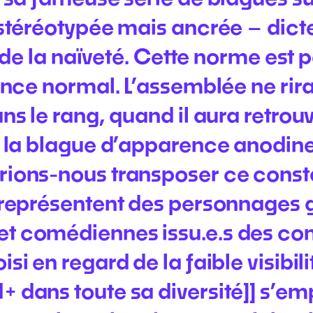
stéréotypée mais ancrée – dicte
 de la naïveté. Cette norme est p
ence normal. L’assemblée ne rir
s le rang, quand il aura retrou
 la blague d’apparence anodine,
ons-nous transposer ce constat
représentent des personnages g
t comédiennes issu.e.s des c
i en regard de la faible visibil
dans toute sa diversité]] s’emp