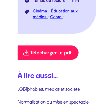
Temps de lecture :
1 min
Cinéma
·
Éducation aux
médias
·
Genre
·
Télécharger le pdf
À lire aussi…
LGBTphobies, médias et société
Normalisation ou mise en spectacle