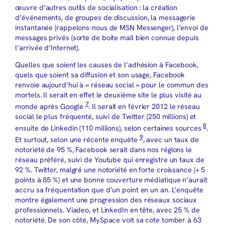
œuvre d’autres outils de socialisation : la création
d’événements, de groupes de discussion, la messagerie
instantanée (rappelons-nous de MSN Messenger), l’envoi de
messages privés (sorte de boite mail bien connue depuis
l’arrivée d’Internet).
Quelles que soient les causes de l’adhésion à Facebook,
quels que soient sa diffusion et son usage, Facebook
renvoie aujourd’hui à « réseau social » pour le commun des
mortels. Il serait en effet le deuxième site le plus visité au
7
monde après Google
. Il serait en février 2012 le réseau
social le plus fréquenté, suivi de Twitter (250 millions) et
8
ensuite de Linkedin (110 millions), selon certaines sources
.
9
Et surtout, selon une récente enquête
, avec un taux de
notoriété de 95 %, Facebook serait dans nos régions le
réseau préféré, suivi de Youtube qui enregistre un taux de
92 %. Twitter, malgré une notoriété en forte croissance (+ 5
points à 85 %) et une bonne couverture médiatique n’aurait
accru sa fréquentation que d’un point en un an. L’enquête
montre également une progression des réseaux sociaux
professionnels. Viadeo, et LinkedIn en tête, avec 25 % de
notoriété. De son côté, MySpace voit sa cote tomber à 63