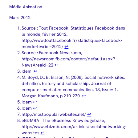
Média Animation
Mars 2012
Source : Tout Facebook, Statistiques Facebook dans
le monde, février 2012,
http://www.toutfacebook.fr/statistiques-facebook-
monde-fevrier-2012/
↩︎
Source : Facebook Newsroom,
http://newsroom.fb.com/content/default.aspx?
NewsAreaId=22
↩︎
idem.
↩︎
M. Boyd, D., B. Ellison, N. (2008). Social network sites:
definition, history and scholarship, Journal of
computer-mediated communication, 13, Issue: 1,
Morgan Kaufmann, p.210-230.
↩︎
Idem
↩︎
Idem
↩︎
http://mostpopularwebsites.net/
↩︎
eBizMBA | The eBusiness Knowledgebase,
http://www.ebizmba.com/articles/social-networking-
websites
↩︎