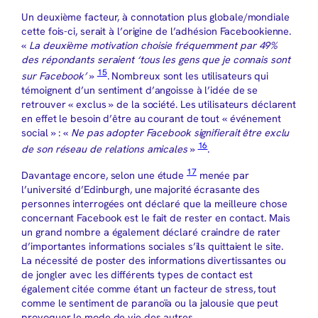
Un deuxième facteur, à connotation plus globale/mondiale
cette fois-ci, serait à l’origine de l’adhésion Facebookienne.
«
La deuxième motivation choisie fréquemment par 49%
des répondants seraient ‘tous les gens que je connais sont
15
sur Facebook’
»
. Nombreux sont les utilisateurs qui
témoignent d’un sentiment d’angoisse à l’idée de se
retrouver « exclus » de la société. Les utilisateurs déclarent
en effet le besoin d’être au courant de tout « événement
social » : «
Ne pas adopter Facebook signifierait être exclu
16
de son réseau de relations amicales
»
.
17
Davantage encore, selon une étude
menée par
l’université d’Edinburgh, une majorité écrasante des
personnes interrogées ont déclaré que la meilleure chose
concernant Facebook est le fait de rester en contact. Mais
un grand nombre a également déclaré craindre de rater
d’importantes informations sociales s’ils quittaient le site.
La nécessité de poster des informations divertissantes ou
de jongler avec les différents types de contact est
également citée comme étant un facteur de stress, tout
comme le sentiment de paranoïa ou la jalousie que peut
provoquer le mode de vie des autres.