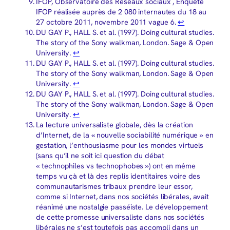
IFOP, Observatoire des Réseaux sociaux , Enquête
IFOP réalisée auprès de 2 080 internautes du 18 au
27 octobre 2011, novembre 2011 vague 6.
↩︎
DU GAY P., HALL S. et al. (1997). Doing cultural studies.
The story of the Sony walkman, London. Sage & Open
University.
↩︎
DU GAY P., HALL S. et al. (1997). Doing cultural studies.
The story of the Sony walkman, London. Sage & Open
University.
↩︎
DU GAY P., HALL S. et al. (1997). Doing cultural studies.
The story of the Sony walkman, London. Sage & Open
University.
↩︎
La lecture universaliste globale, dès la création
d’Internet, de la « nouvelle sociabilité numérique » en
gestation, l’enthousiasme pour les mondes virtuels
(sans qu’il ne soit ici question du débat
« technophiles vs technophobes ») ont en même
temps vu çà et là des replis identitaires voire des
communautarismes tribaux prendre leur essor,
comme si Internet, dans nos sociétés libérales, avait
réanimé une nostalgie passéiste. Le développement
de cette promesse universaliste dans nos sociétés
libérales ne s’est toutefois pas accompli dans un