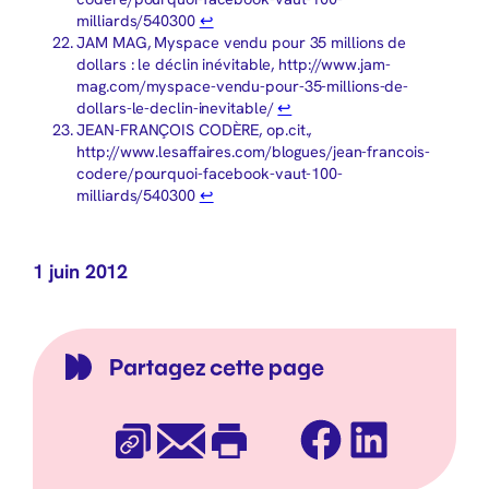
milliards/540300
↩︎
JAM MAG, Myspace vendu pour 35 millions de
dollars : le déclin inévitable, http://www.jam-
mag.com/myspace-vendu-pour-35-millions-de-
dollars-le-declin-inevitable/
↩︎
JEAN-FRANÇOIS CODÈRE, op.cit.,
http://www.lesaffaires.com/blogues/jean-francois-
codere/pourquoi-facebook-vaut-100-
milliards/540300
↩︎
1 juin 2012
Partagez cette page
Facebook
LinkedIn
Copier l’URL
E-mail
Imprimer