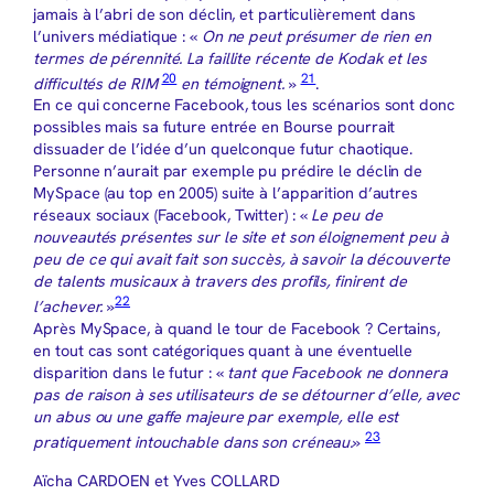
jamais à l’abri de son déclin, et particulièrement dans
l’univers médiatique : «
On ne peut présumer de rien en
termes de pérennité. La faillite récente de Kodak et les
20
21
difficultés de RIM
en témoignent.
»
.
En ce qui concerne Facebook, tous les scénarios sont donc
possibles mais sa future entrée en Bourse pourrait
dissuader de l’idée d’un quelconque futur chaotique.
Personne n’aurait par exemple pu prédire le déclin de
MySpace (au top en 2005) suite à l’apparition d’autres
réseaux sociaux (Facebook, Twitter) : «
Le peu de
nouveautés présentes sur le site et son éloignement peu à
peu de ce qui avait fait son succès, à savoir la découverte
de talents musicaux à travers des profils, finirent de
22
l’achever.
»
Après MySpace, à quand le tour de Facebook ? Certains,
en tout cas sont catégoriques quant à une éventuelle
disparition dans le futur : «
tant que Facebook ne donnera
pas de raison à ses utilisateurs de se détourner d’elle, avec
un abus ou une gaffe majeure par exemple, elle est
23
pratiquement intouchable dans son créneau.
»
Aïcha CARDOEN et Yves COLLARD