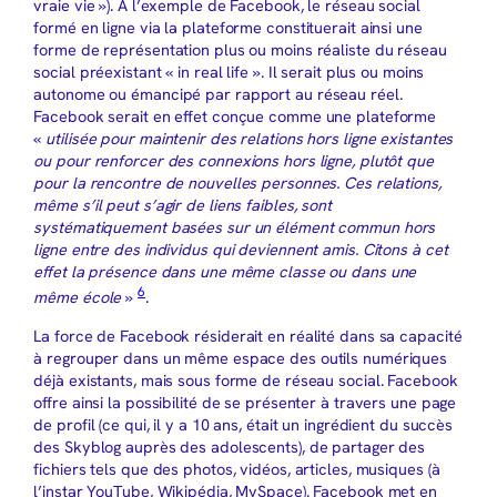
vraie vie »). A l’exemple de Facebook, le réseau social
formé en ligne via la plateforme constituerait ainsi une
forme de représentation plus ou moins réaliste du réseau
social préexistant « in real life ». Il serait plus ou moins
autonome ou émancipé par rapport au réseau réel.
Facebook serait en effet conçue comme une plateforme
«
utilisée pour maintenir des relations hors ligne existantes
ou pour renforcer des connexions hors ligne, plutôt que
pour la rencontre de nouvelles personnes. Ces relations,
même s’il peut s’agir de liens faibles, sont
systématiquement basées sur un élément commun hors
ligne entre des individus qui deviennent amis. Citons à cet
effet la présence dans une même classe ou dans une
6
même école
»
.
La force de Facebook résiderait en réalité dans sa capacité
à regrouper dans un même espace des outils numériques
déjà existants, mais sous forme de réseau social. Facebook
offre ainsi la possibilité de se présenter à travers une page
de profil (ce qui, il y a 10 ans, était un ingrédient du succès
des Skyblog auprès des adolescents), de partager des
fichiers tels que des photos, vidéos, articles, musiques (à
l’instar YouTube, Wikipédia, MySpace). Facebook met en