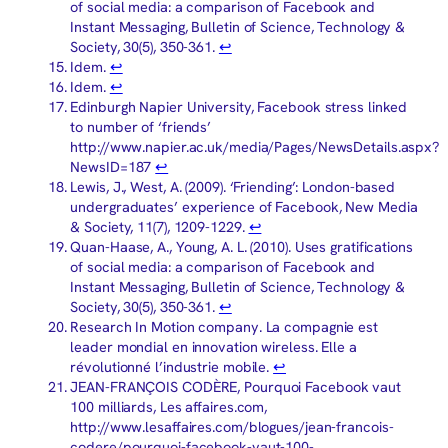
of social media: a comparison of Facebook and
Instant Messaging, Bulletin of Science, Technology &
Society, 30(5), 350-361.
↩︎
Idem.
↩︎
Idem.
↩︎
Edinburgh Napier University, Facebook stress linked
to number of ‘friends’
http://www.napier.ac.uk/media/Pages/NewsDetails.aspx?
NewsID=187
↩︎
Lewis, J., West, A. (2009). ‘Friending’: London-based
undergraduates’ experience of Facebook, New Media
& Society, 11(7), 1209-1229.
↩︎
Quan-Haase, A., Young, A. L. (2010). Uses gratifications
of social media: a comparison of Facebook and
Instant Messaging, Bulletin of Science, Technology &
Society, 30(5), 350-361.
↩︎
Research In Motion company. La compagnie est
leader mondial en innovation wireless. Elle a
révolutionné l’industrie mobile.
↩︎
JEAN-FRANÇOIS CODÈRE, Pourquoi Facebook vaut
100 milliards, Les affaires.com,
http://www.lesaffaires.com/blogues/jean-francois-
codere/pourquoi-facebook-vaut-100-