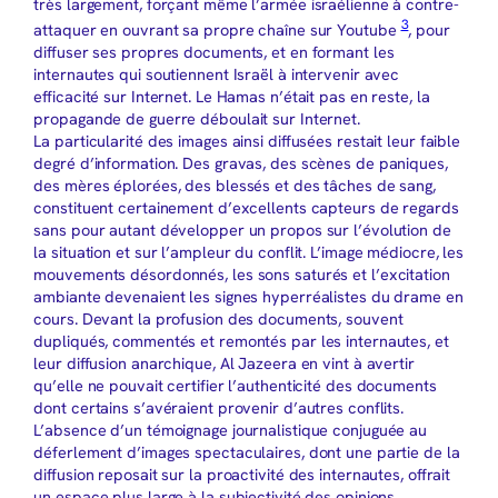
très largement, forçant même l’armée israélienne à contre-
3
attaquer en ouvrant sa propre chaîne sur Youtube
, pour
diffuser ses propres documents, et en formant les
internautes qui soutiennent Israël à intervenir avec
efficacité sur Internet. Le Hamas n’était pas en reste, la
propagande de guerre déboulait sur Internet.
La particularité des images ainsi diffusées restait leur faible
degré d’information. Des gravas, des scènes de paniques,
des mères éplorées, des blessés et des tâches de sang,
constituent certainement d’excellents capteurs de regards
sans pour autant développer un propos sur l’évolution de
la situation et sur l’ampleur du conflit. L’image médiocre, les
mouvements désordonnés, les sons saturés et l’excitation
ambiante devenaient les signes hyperréalistes du drame en
cours. Devant la profusion des documents, souvent
dupliqués, commentés et remontés par les internautes, et
leur diffusion anarchique, Al Jazeera en vint à avertir
qu’elle ne pouvait certifier l’authenticité des documents
dont certains s’avéraient provenir d’autres conflits.
L’absence d’un témoignage journalistique conjuguée au
déferlement d’images spectaculaires, dont une partie de la
diffusion reposait sur la proactivité des internautes, offrait
un espace plus large à la subjectivité des opinions