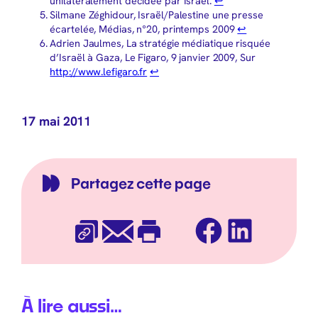
unilatéralement décidée par Israël.
↩︎
Silmane Zéghidour, Israël/Palestine une presse
écartelée, Médias, n°20, printemps 2009
↩︎
Adrien Jaulmes, La stratégie médiatique risquée
d’Israël à Gaza, Le Figaro, 9 janvier 2009, Sur
http://www.lefigaro.fr
↩︎
17 mai 2011
Partagez cette page
Facebook
LinkedIn
Copier l’URL
E-mail
Imprimer
À lire aussi…