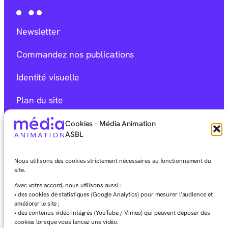
Newsletter
Commandez nos publications
Identité visuelle
Plan du site
Mentions Légales
Cookies - Média Animation
ASBL
Déclaration d’accessibilité
Nous utilisons des cookies strictement nécessaires au fonctionnement du
Charte éditoriale
site.
Avec votre accord, nous utilisons aussi :
• des cookies de statistiques (Google Analytics) pour mesurer l’audience et
améliorer le site ;
• des contenus vidéo intégrés (YouTube / Vimeo) qui peuvent déposer des
cookies lorsque vous lancez une vidéo.