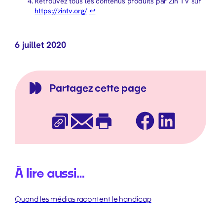
Retrouvez tous les contenus produits par Zin TV sur
https://zintv.org/
↩︎
6 juillet 2020
Partagez cette page
Facebook
LinkedIn
Copier l’URL
E-mail
Imprimer
À lire aussi…
Quand les médias racontent le handicap