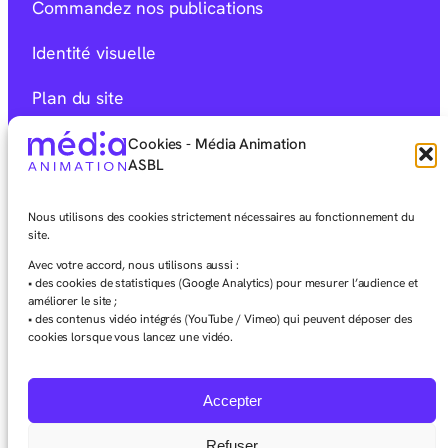
Commandez nos publications
Identité visuelle
Plan du site
Mentions Légales
Cookies - Média Animation
ASBL
Déclaration d’accessibilité
Nous utilisons des cookies strictement nécessaires au fonctionnement du
Charte éditoriale
site.
Avec votre accord, nous utilisons aussi :
• des cookies de statistiques (Google Analytics) pour mesurer l’audience et
améliorer le site ;
• des contenus vidéo intégrés (YouTube / Vimeo) qui peuvent déposer des
cookies lorsque vous lancez une vidéo.
Facebook
Instagram
LinkedIn
Vimeo
Youtube
Mixcloud
Accepter
Refuser