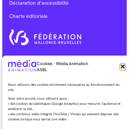
Déclaration d’accessibilité
Charte éditoriale
Facebook
Instagram
LinkedIn
Vimeo
Youtube
Mixcloud
Cookies - Média Animation
ASBL
Nous utilisons des cookies strictement nécessaires au fonctionnement du
Site réalisé avec ♥ par nos équipes ·
Envie de
site.
collaborer pour le vôtre ? C’est par ici
Avec votre accord, nous utilisons aussi :
• des cookies de statistiques (Google Analytics) pour mesurer l’audience et
améliorer le site ;
• des contenus vidéo intégrés (YouTube / Vimeo) qui peuvent déposer des
cookies lorsque vous lancez une vidéo.