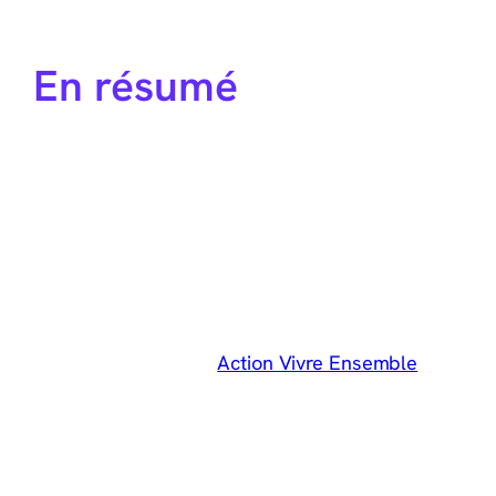
En résumé
Création d’une vidéo
Studios :
SON
VIDÉO
Collaboration avec :
Action Vivre Ensemble
Début du projet : 2021