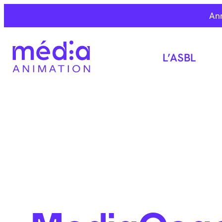
An
L’ASBL