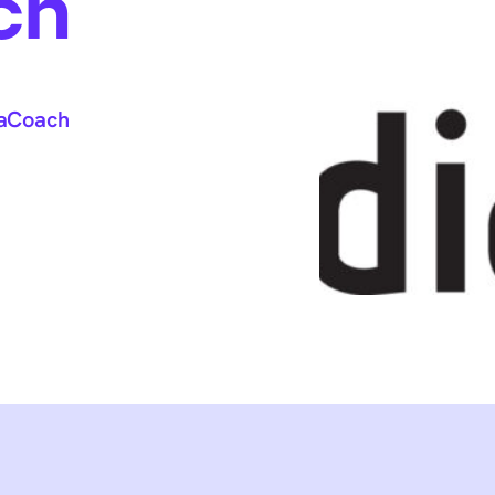
ch
aCoach