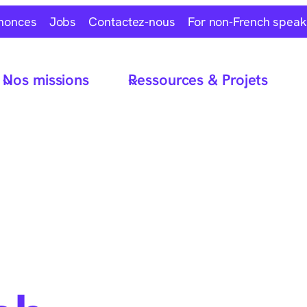
nonces
Jobs
Contactez-nous
For non-French speak
Nos missions
Ressources & Projets